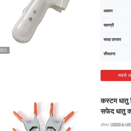
आकार
सामग्री
सतह उपचार
DEO
सँभालना
सबसे अ
कस्टम धातु स
सफेद धातु क्
कीमत:
USD0.6-US