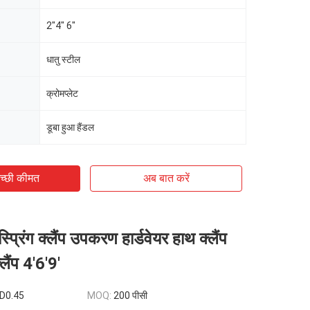
2"4" 6"
धातु स्टील
क्रोमप्लेट
डूबा हुआ हैंडल
च्छी कीमत
अब बात करें
्प्रिंग क्लैंप उपकरण हार्डवेयर हाथ क्लैंप
लैंप 4'6'9'
D0.45
MOQ:
200 पीसी