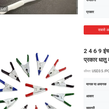
सँभालना
DEO
प्रकार
सबसे अ
2 4 6 9 इं
प्रकार धातु व
कीमत:
USD3.5 /P
मानक या अमानक
आकार
सामग्री