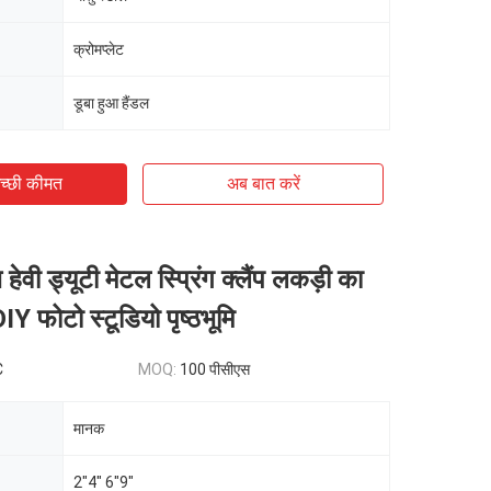
क्रोमप्लेट
डूबा हुआ हैंडल
च्छी कीमत
अब बात करें
हेवी ड्यूटी मेटल स्प्रिंग क्लैंप लकड़ी का
Y फोटो स्टूडियो पृष्ठभूमि
C
MOQ:
100 पीसीएस
मानक
2"4" 6"9"