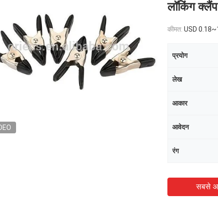
लॉकिंग क्लैंप
कीमत:
USD 0.18~
प्रयोग
लेख
आकार
आवेदन
DEO
रंग
सबसे अ