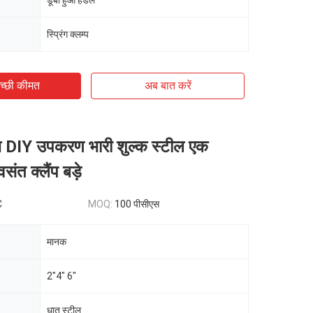
डूबा हुआ हैंडल
स्प्रिंग क्लम्प
च्छी कीमत
अब बात करें
च DIY उपकरण भारी शुल्क स्टील एक
संत क्लैंप बड़े
C
MOQ:
100 पीसीएस
मानक
2"4" 6"
धातु स्टील