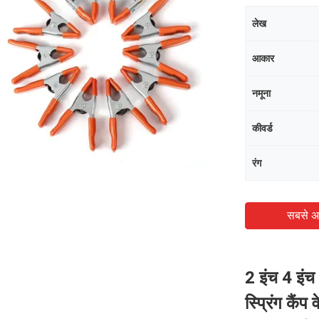
लेख
आकार
नमूना
कीवर्ड
रंग
सबसे अ
2 इंच 4 इंच 6
स्प्रिंग कैंप