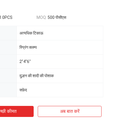
1.0PCS
MOQ:
500 पीसीएस
अत्यधिक टिकाऊ
स्प्रिंग क्लम्प
2"4''6"
दुल्हन की शादी की पोशाक
सफ़ेद
च्छी कीमत
अब बात करें