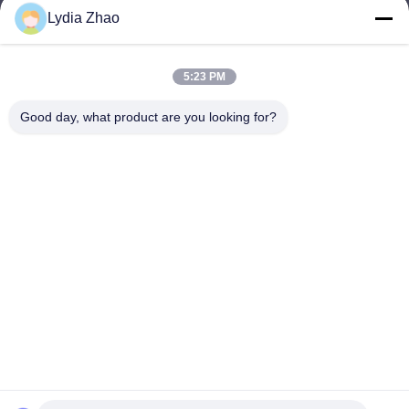
Lydia Zhao
jesingd@vip.sina.com
E-mail
5:23 PM
Good day, what product are you looking for?
0086-10-62574092
Phone
Beijing Oriens Technology Co., Ltd.