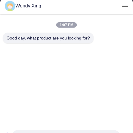
Wendy Xing
jesingd@vip.sina.com
E-mail
1:07 PM
Good day, what product are you looking for?
0086-10-62574092
Phone
Beijing Oriens Technology Co., Ltd.