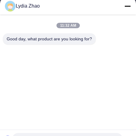
Lydia Zhao
jesingd@vip.sina.com
E-mail
11:32 AM
Good day, what product are you looking for?
0086-10-62574092
Phone
Beijing Oriens Technology Co., Ltd.