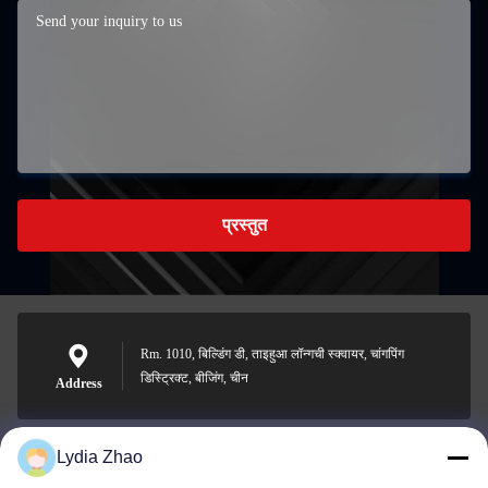
प्रस्तुत
Rm. 1010, बिल्डिंग डी, ताइहुआ लॉन्गची स्क्वायर, चांगपिंग
डिस्ट्रिक्ट, बीजिंग, चीन
Address
Lydia Zhao