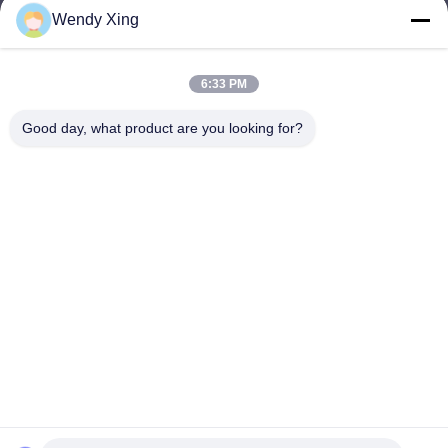
Wendy Xing
jesingd@vip.sina.com
E-mail
6:33 PM
Good day, what product are you looking for?
0086-10-62574092
Phone
Beijing Oriens Technology Co., Ltd.