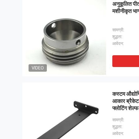
अनुकूलित पीत
मशीनीकृत भागों
सामग्री:
शुद्धता:
आवेदन:
VIDEO
कस्टम औद्योग
आकार ब्रैकेट
फ्लोटिंग शेल्फ
सामग्री:
शुद्धता:
आवेदन: