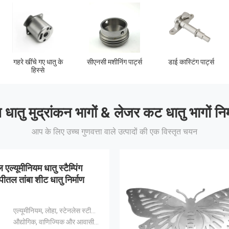
पैलेट कॉलर हिंज
क्लैंप लॉक टॉगल करें
लकड़ी के निर्माण के लिए
कनेक्टर
 धातु मुद्रांकन भागों & लेजर कट धातु भागों निर्
आप के लिए उच्च गुणवत्ता वाले उत्पादों की एक विस्तृत चयन
 एल्यूमीनियम धातु स्टैम्पिंग
पीतल तांबा शीट धातु निर्माण
एल्यूमीनियम, लोहा, स्टेनलेस स्टील, पीतल, तांबा
औद्योगिक, वाणिज्यिक और आवासीय उपयोग