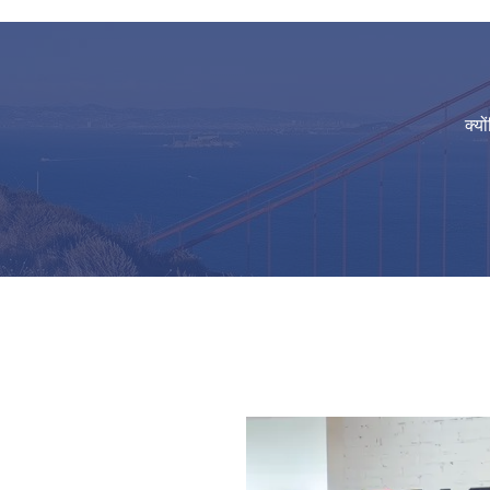
स्टैम्पिंग OEM कस्टम क्लैंप लॉक भारी शुल्क स्टेनलेस स्
OEM स्टेनलेस स्टील गहरी खींच धातु भागों एल्यूमीनियम मु
क्यो
लेजर काटने झुकने धातु मुद्रांकन भागों कस्टम शीट धातु न
ODM OEM अनुकूलित सेवा मुद्रित एल्यूमीनियम स्टेनलेस