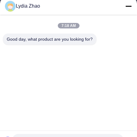
Lydia Zhao
jesingd@vip.sina.com
E-mail
7:18 AM
Good day, what product are you looking for?
0086-10-62574092
Phone
Beijing Oriens Technology Co., Ltd.