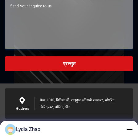
प्रस्तुत
Rm. 1010, बिल्डिंग डी, ताइहुआ लॉन्गची स्क्वायर, चांगपिंग
डिस्ट्रिक्ट, बीजिंग, चीन
Address
Lydia Zhao