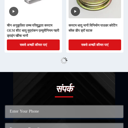
चीन अनुकूलित उच्च परिशुद्धता कस्टम
कस्टम धातु भागों विनिर्माण पाउडर कोटिंग
OEM शीट धातु मुद्रांकन एल्यूमीनियम गहरी
ब्लैक डीप ड्रॉ घटक
ड्राइंग खींचा भागों
सबसे अच्छी कीमत पाएं
सबसे अच्छी कीमत पाएं
संपर्क