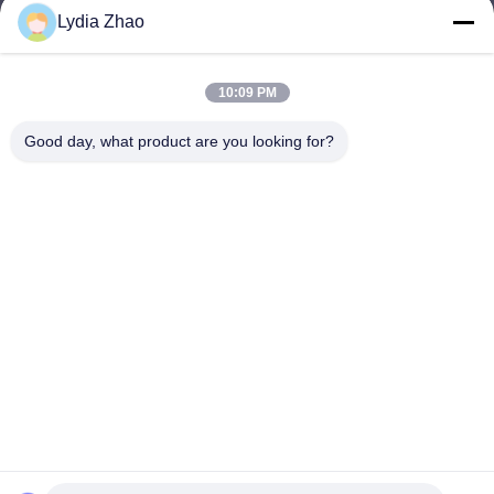
Lydia Zhao
jesingd@vip.sina.com
E-mail
10:09 PM
Good day, what product are you looking for?
0086-10-62574092
Phone
Beijing Oriens Technology Co., Ltd.