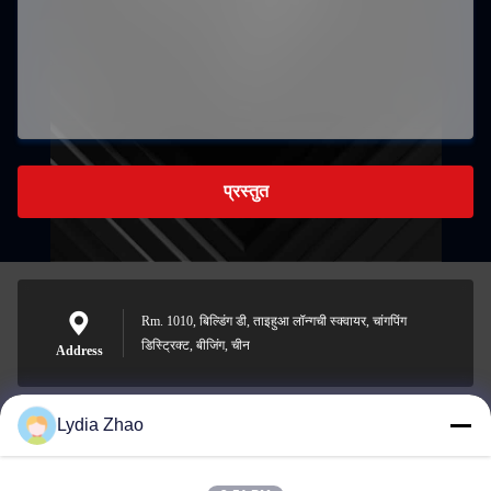
प्रस्तुत
Rm. 1010, बिल्डिंग डी, ताइहुआ लॉन्गची स्क्वायर, चांगपिंग
डिस्ट्रिक्ट, बीजिंग, चीन
Address
Lydia Zhao
jesingd@vip.sina.com
E-mail