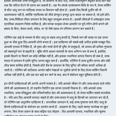
इसकी अत्यधिक उच्च परिशुद्धता है, जो आसानी से छोटे पाठ, उच्च-रिज़ॉल्यूशन क्यूआर कोड और यहां
तक ​​​​कि जटिल पैटर्न भी प्राप्त कर सकती है। एक गैर-संपर्क प्रसंस्करण विधि के रूप में, लेजर मार्किंग
से शीट धातु भाग पर यांत्रिक तनाव या विरूपण नहीं होता है। इसके लिए किसी टूलींग की भी
आवश्यकता नहीं है, क्योंकि ग्राफिक्स को सीधे कंप्यूटर इनपुट द्वारा बदला जा सकता है, जो इसे छोटे-
बैच, उच्च-मिश्रित तीव्र उत्पादन के लिए बहुत उपयुक्त बनाता है। इसकी सीमाओं में अपेक्षाकृत उच्च
प्रारंभिक उपकरण निवेश शामिल है, और मानक फाइबर लेजर आमतौर पर पूर्ण-रंगीन लोगो बनाने की
क्षमता के बिना, केवल काले, सफेद, या ग्रे जैसे एकल-रंग परिणाम उत्पन्न कर सकते हैं।
स्टैम्पिंग एक डाई के माध्यम से शीट धातु पर दबाव लागू करती है, जिससे भाग की सतह पर एक उभरा
हुआ या धँसा हुआ त्रि-आयामी लोगो बनता है। इस प्रक्रिया की सबसे बड़ी अपील इसके मजबूत त्रि-
आयामी प्रभाव में निहित है, जो दृश्य और स्पर्श दोनों ही दृष्टि से प्रमुख है, जो उत्पाद की कथित गुणवत्ता
को महत्वपूर्ण रूप से बढ़ाती है। चूंकि लोगो आधार सामग्री के साथ अभिन्न रूप से बना है, इसलिए
इसके छिलने या घिसने का कोई जोखिम नहीं है, और इसका स्थायित्व उत्पाद जितना ही लंबा है, उच्च
मात्रा में उत्पादन में प्रति यूनिट लागत बहुत कम है। हालाँकि, स्टैम्पिंग में उच्च टूलींग लागत और लंबी
लीड समय शामिल होती है, जिससे छोटे बैच के उत्पादन के लिए यूनिट की कीमत काफी अधिक हो
जाती है। स्टैम्पिंग की सटीकता अत्यंत महीन रेखाओं या नुकीले कोनों के लिए लेजर मार्किंग जितनी
अधिक नहीं होती है, और एक बार डाई बन जाने के बाद, बाद में संशोधन बहुत मुश्किल होते हैं।
इन तीनों प्रक्रियाओं की अपनी-अपनी ताकत है। यदि आपको जीवंत रंग और उच्च-मात्रा वाले फ्लैट
लोगो की आवश्यकता है, तो स्क्रीन प्रिंटिंग एक लागत प्रभावी विकल्प है। यदि आपको उच्च
स्थायित्व, उच्च परिशुद्धता और परिवर्तनशील डेटा की आवश्यकता है, तो लेजर मार्किंग सबसे फायदेमंद
है। यदि आप त्रि-आयामी बनावट चाहते हैं और उच्च मात्रा में धातु के हिस्सों का उत्पादन कर रहे हैं,
तो स्टैम्पिंग एक अपूरणीय प्रक्रिया है। वास्तविक उत्पादन में, कई उच्च-गुणवत्ता वाले शीट धातु के
हिस्से प्रक्रियाओं के संयोजन का उपयोग करते हैं - उदाहरण के लिए, पहले समग्र रूपरेखा पर मुहर
लगाना, फिर लेजर अंकन के साथ बढ़िया पाठ जोड़ना - त्रि-आयामी प्रभाव, स्थायित्व और सूचना