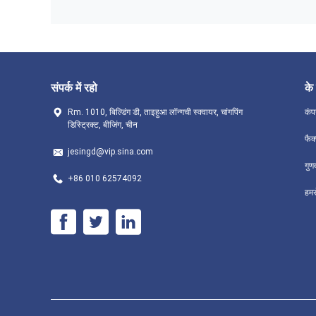
संपर्क में रहो
के 
Rm. 1010, बिल्डिंग डी, ताइहुआ लॉन्गची स्क्वायर, चांगपिंग
कंप
डिस्ट्रिक्ट, बीजिंग, चीन
फैक
jesingd@vip.sina.com
गुण
+86 010 62574092
हमसे