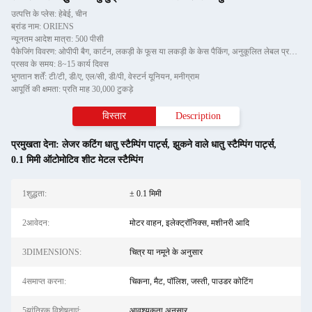
उत्पत्ति के प्लेस: हेबेई, चीन
ब्रांड नाम: ORIENS
न्यूनतम आदेश मात्रा: 500 पीसी
पैकेजिंग विवरण: ओपीपी बैग, कार्टन, लकड़ी के फूस या लकड़ी के केस पैकिंग, अनुकूलित लेबल प्रदान कर सकते हैं
प्रसव के समय: 8~15 कार्य दिवस
भुगतान शर्तें: टी/टी, डी/ए, एल/सी, डी/पी, वेस्टर्न यूनियन, मनीग्राम
आपूर्ति की क्षमता: प्रति माह 30,000 टुकड़े
विस्तार
Description
प्रमुखता देना:
लेजर कटिंग धातु स्टैम्पिंग पार्ट्स
,
झुकने वाले धातु स्टैम्पिंग पार्ट्स
,
0.1 मिमी ऑटोमोटिव शीट मेटल स्टैम्पिंग
1शुद्धता:
± 0.1 मिमी
2आवेदन:
मोटर वाहन, इलेक्ट्रॉनिक्स, मशीनरी आदि
3DIMENSIONS:
चित्र या नमूने के अनुसार
4समाप्त करना:
चिकना, मैट, पॉलिश, जस्ती, पाउडर कोटिंग
5यांत्रिक विशेषताएं:
आवश्यकता अनुसार