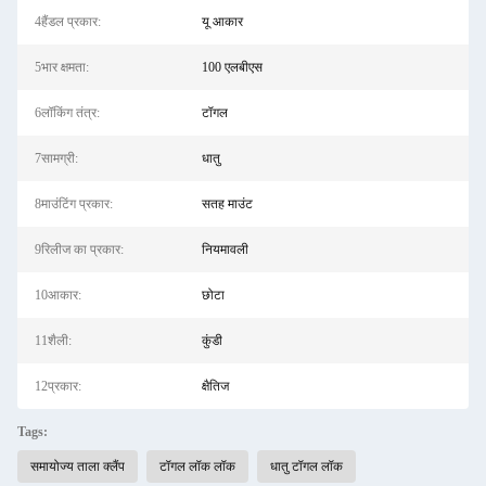
4हैंडल प्रकार:
यू आकार
5भार क्षमता:
100 एलबीएस
6लॉकिंग तंत्र:
टॉगल
7सामग्री:
धातु
8माउंटिंग प्रकार:
सतह माउंट
9रिलीज का प्रकार:
नियमावली
10आकार:
छोटा
11शैली:
कुंडी
12प्रकार:
क्षैतिज
Tags:
समायोज्य ताला क्लैंप
टॉगल लॉक लॉक
धातु टॉगल लॉक