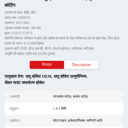
कोटिंग
उत्पत्ति के प्लेस: हेबेई, चीन
ब्रांड नाम: ORIENS
प्रमाणन: ISO 9001
न्यूनतम आदेश मात्रा: 300 सेट
मूल्य: USD 0.35 PCS
पैकेजिंग विवरण: परिवहन में क्षति और खरोंच से बचाने के लिए व्यक्तिगत रूप से बबल पैक, फिर कार्टन में
प्रसव के समय: 8-15 कार्य दिवस
भुगतान शर्तें: टी/टी, डी/ए, एल/सी, डी/पी, वेस्टर्न यूनियन, मनीग्राम, मनीग्राम
आपूर्ति की क्षमता: प्रति माह 20,000 टुकड़े
विस्तार
Description
प्रमुखता देना:
धातु ब्रैकेट OEM
,
धातु ब्रैकेट एल्यूमीनियम
,
दीवार माउंट समायोज्य ब्रैकेट
1सामग्री:
स्टेनलेस स्टील, कार्बन स्टील
2शुद्धता:
± 0.1 मिमी
3आवेदन:
मोटर वाहन, इलेक्ट्रॉनिक्स, मशीनरी आदि