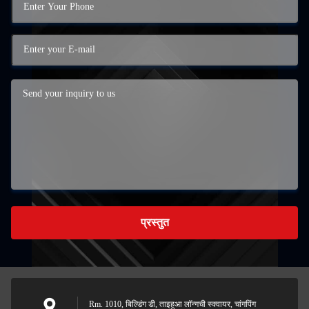
प्रस्तुत
Rm. 1010, बिल्डिंग डी, ताइहुआ लॉन्गची स्क्वायर, चांगपिंग