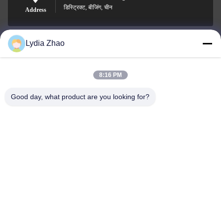
डिस्ट्रिक्ट, बीजिंग, चीन
Address
Lydia Zhao
jesingd@vip.sina.com
E-mail
8:16 PM
Good day, what product are you looking for?
0086-10-62574092
Phone
Beijing Oriens Technology Co., Ltd.