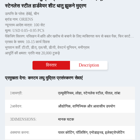
स्टेनलेस स्टील हार्डवेयर शीट धातु झुकने मुद्रण
उत्पत्ति के प्लेस: हेबेई, चीन
ब्रांड नाम: ORIENS
न्यूनतम आदेश मात्रा: 100 सेट
मूल्य: USD 0.05~0.95 PCS
पैकेजिंग विवरण: परिवहन में क्षति और खरोंच से बचाने के लिए व्यक्तिगत रूप से बबल पैक, फिर कार्टन में
प्रसव के समय: 10-15 कार्य दिवस
भुगतान शर्तें: टी/टी, डी/ए, एल/सी, डी/पी, वेस्टर्न यूनियन, मनीग्राम
आपूर्ति की क्षमता: प्रति माह 20,000 टुकड़े
विस्तार
Description
प्रमुखता देना:
कस्टम लघु मुद्रित प्रसंस्करण सेवाएं
1सामग्री:
एल्यूमीनियम, लोहा, स्टेनलेस स्टील, पीतल, तांबा
2आवेदन:
औद्योगिक, वाणिज्यिक और आवासीय उपयोग
3DIMENSIONS:
मानक घटक
4समाप्त करना:
पावर कोटिंग, पॉलिशिंग, एनोडाइज्ड, इलेक्ट्रोप्लेटिंग