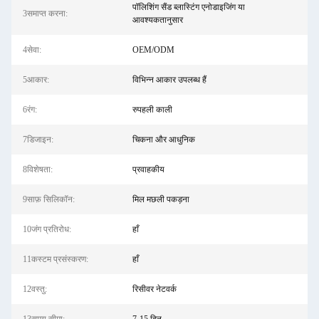
पॉलिशिंग सैंड ब्लास्टिंग एनोडाइजिंग या
3समाप्त करना:
आवश्यकतानुसार
4सेवा:
OEM/ODM
5आकार:
विभिन्न आकार उपलब्ध हैं
6रंग:
रुपहली काली
7डिजाइन:
चिकना और आधुनिक
8विशेषता:
प्रवाहकीय
9साफ़ सिलिकॉन:
मिल मछली पकड़ना
10जंग प्रतिरोध:
हाँ
11कस्टम प्रसंस्करण:
हाँ
12वस्तु:
रिसीवर नेटवर्क