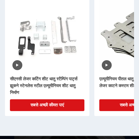
सीएनसी लेजर कटिंग शीट धातु स्टैम्पिंग पार्ट्स
एल्यूमीनियम पीतल धातु मुद
झुकने स्टेनलेस स्टील एल्यूमीनियम शीट धातु
लेजर काटने कस्टम शीट धात
निर्माण
सबसे अच्छी कीमत पाएं
सबसे अच्छी 