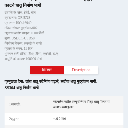
काटने धातु निर्माण भागों
उत्पत्ति के प्लेस: हेबेई, चीन
ब्रांड नाम: ORIENS
प्रमाणन: ISO-16949
मॉडल संख्या: मुद्रांकन-002
न्यूनतम आदेश मात्रा: 1000 पीसी
मूल्य: USD0.1-USD50
पैकेजिंग विवरण: लकड़ी के बक्से
प्रसव के समय: 15 दिन
भुगतान शर्तें: टी/टी, डी/ए, डी/पी, एल/सी, डी/ए,
आपूर्ति की क्षमता: 100000 पीसी
विस्तार
Description
प्रमुखता देना:
तांबा धातु स्टैम्पिंग पार्ट्स
,
सटीक धातु मुद्रांकन भागों
,
SS304 धातु निर्माण भागों
स्टेनलेस स्टील एल्यूमीनियम मिश्र धातु पीतल या
1सामग्री:
आवश्यकतानुसार
2शुद्धता:
+-0.2 मिमी