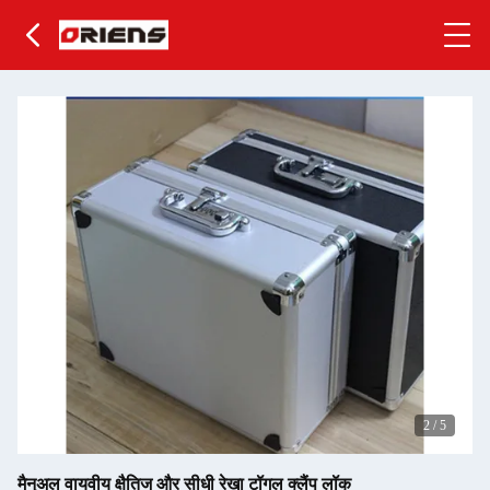
2
/
5
मैनुअल वायवीय क्षैतिज और सीधी रेखा टॉगल क्लैंप लॉक