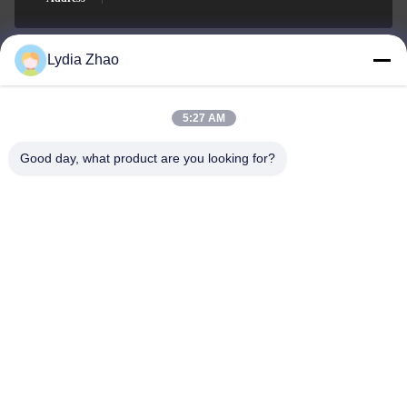
Lydia Zhao
jesingd@vip.sina.com
E-mail
5:27 AM
Good day, what product are you looking for?
0086-10-62574092
Phone
Beijing Oriens Technology Co., Ltd.