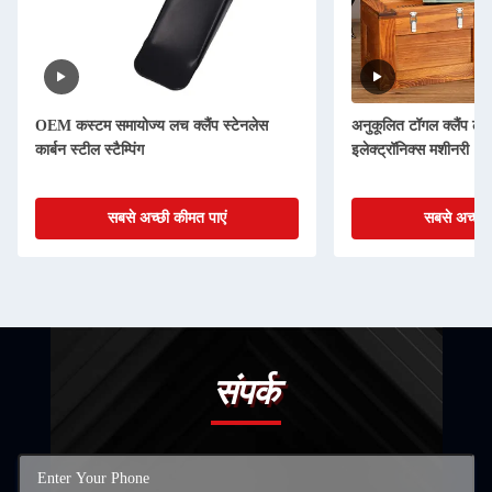
OEM कस्टम समायोज्य लच क्लैंप स्टेनलेस
अनुकूलित टॉगल क्लैंप ल
कार्बन स्टील स्टैम्पिंग
इलेक्ट्रॉनिक्स मशीनरी
सबसे अच्छी कीमत पाएं
सबसे अच्छी 
संपर्क