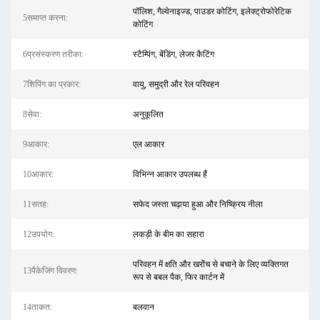
पॉलिश, गैल्वेनाइज्ड, पाउडर कोटिंग, इलेक्ट्रोफोरेटिक
5समाप्त करना:
कोटिंग
6प्रसंस्करण तरीका:
स्टैम्पिंग, बेंडिंग, लेजर कैटिंग
7शिपिंग का प्रकार:
वायु, समुद्री और रेल परिवहन
8सेवा:
अनुकूलित
9आकार:
एल आकार
10आकार:
विभिन्न आकार उपलब्ध हैं
11सतह:
सफेद जस्ता चढ़ाया हुआ और निष्क्रिय नीला
12उपयोग:
लकड़ी के बीम का सहारा
परिवहन में क्षति और खरोंच से बचाने के लिए व्यक्तिगत
13पैकेजिंग विवरण:
रूप से बबल पैक, फिर कार्टन में
14ताकत:
बलवान