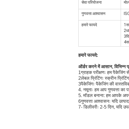
सेवा परियोजना
मोल
गुणवत्ता आश्वासन
IS
हमारे फायदे
1सम
2धा
3वि
4सम
हमारे फायदे:
ऑर्डर करने में आसान, विभिन्न प्
1ग्राहक परीक्षणः हम पैकेजिंग स
2लेबल प्रिंटिंगः स्क्रीन प्रिं
3पैकेजिंगः पैकेजिंग की वास्त
4. नमूनाः हम आप गुणवत्ता का पर
5. मॉडल बनाना: हम आपके अपन
6गुणवत्ता आश्वासनः यदि उत्पाद क
7- डिलीवरीः 2-5 दिन, यदि उप