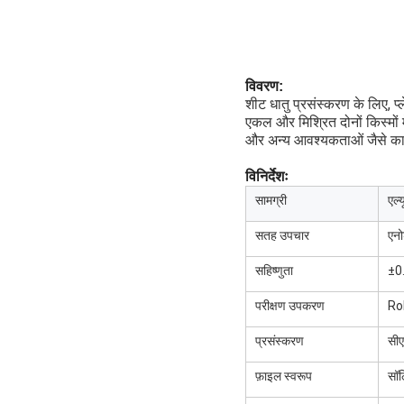
विवरण:
शीट धातु प्रसंस्करण के लिए, प्
एकल और मिश्रित दोनों किस्मों
और अन्य आवश्यकताओं जैसे कार
विनिर्देशः
सामग्री
एल्
सतह उपचार
एनो
सहिष्णुता
±0.
परीक्षण उपकरण
RoH
प्रसंस्करण
सीए
फ़ाइल स्वरूप
सॉल