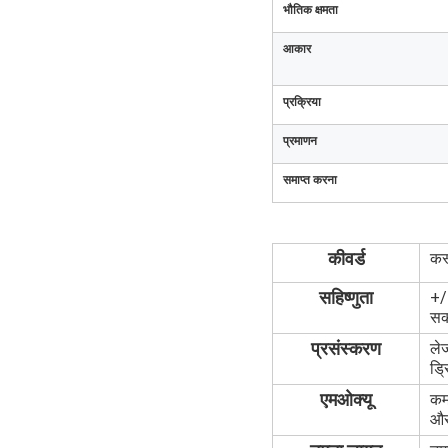
भौतिक क्षमता
आकार
प्रक्रिया
प्रमाणन
समाप्त करना
कीवर्ड
कस्
सहिष्णुता
+/-
सक
प्रसंस्करण
लेज
ड्र
एमओक्यू
कम 
और 