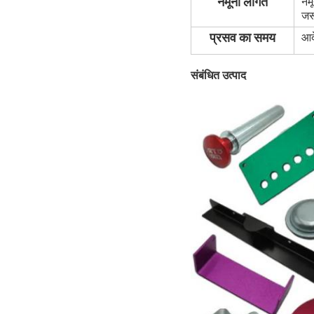
नमूना लागत
नम
जर
प्रसव का समय
आद
संबंधित उत्पाद