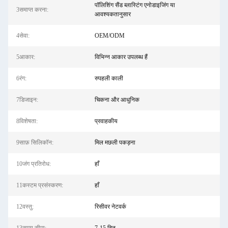
पॉलिशिंग सैंड ब्लास्टिंग एनोडाइजिंग या
3समाप्त करना:
आवश्यकतानुसार
4सेवा:
OEM/ODM
5आकार:
विभिन्न आकार उपलब्ध हैं
6रंग:
रुपहली काली
7डिजाइन:
चिकना और आधुनिक
8विशेषता:
प्रवाहकीय
9साफ़ सिलिकॉन:
मिल मछली पकड़ना
10जंग प्रतिरोध:
हाँ
11कस्टम प्रसंस्करण:
हाँ
12वस्तु:
रिसीवर नेटवर्क