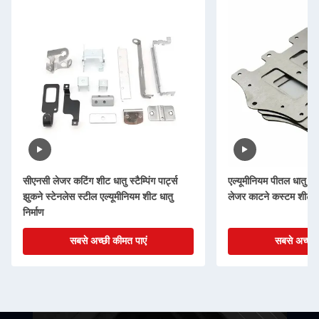
सीएनसी लेजर कटिंग शीट धातु स्टैम्पिंग पार्ट्स
एल्यूमीनियम पीतल धातु मुद
झुकने स्टेनलेस स्टील एल्यूमीनियम शीट धातु
लेजर काटने कस्टम शीट धात
निर्माण
सबसे अच्छी कीमत पाएं
सबसे अच्छी 