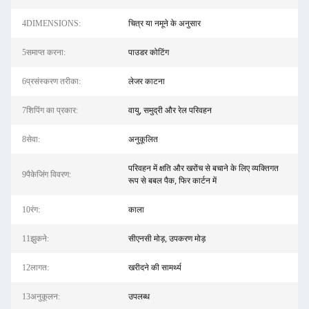
4DIMENSIONS:
चित्र या नमूने के अनुसार
5समाप्त करना:
पाउडर कोटिंग
6प्रसंस्करण तरीका:
लेजर काटना
7शिपिंग का प्रकार:
वायु, समुद्री और रेल परिवहन
8सेवा:
अनुकूलित
परिवहन में क्षति और खरोंच से बचाने के लिए व्यक्तिगत
9पैकेजिंग विवरण:
रूप से बबल पैक, फिर कार्टन में
10रंग:
काला
11झुकने:
सीएनसी मोड़, उपकरण मोड़
12लागत:
खरीदने की सामर्थ्य
13अनुकूलन:
उपलब्ध