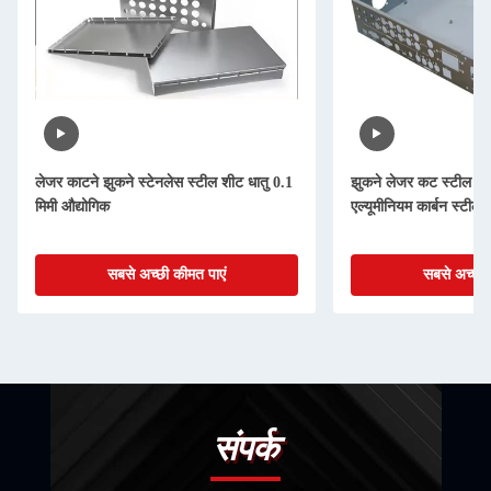
लेजर काटने झुकने स्टेनलेस स्टील शीट धातु 0.1
झुकने लेजर कट स्टील पार्
मिमी औद्योगिक
एल्यूमीनियम कार्बन स्टील
सबसे अच्छी कीमत पाएं
सबसे अच्छी 
संपर्क