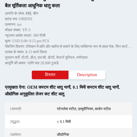
बैल मूर्तिकला आधुनिक धातु कला
उत्पत्ति के प्लेस: हेबेई, चीन
ब्रांड नाम: ORIENS
प्रमाणन: iso
मॉडल संख्या: YP-3
न्यूनतम आदेश मात्रा: 300 पीसी
मूल्य: USD 0.06~0.15 pro PCS
पैकेजिंग विवरण: परिवहन में क्षति और खरोंच से बचाने के लिए व्यक्तिगत रूप से बबल पैक, फिर कार्टन में
प्रसव के समय: 8-15 कार्य दिवस
भुगतान शर्तें: टी/टी, डी/ए, एल/सी, डी/पी, वेस्टर्न यूनियन, मनीग्राम
आपूर्ति की क्षमता: प्रति माह 20,000 टुकड़े
विस्तार
Description
प्रमुखता देना:
OEM कस्टम शीट धातु भागों
,
0.1 मिमी कस्टम शीट धातु भागों
,
औद्योगिक अनुकूलित लेजर कट शीट धातु
1सामग्री:
स्टेनलेस स्टील, एल्यूमीनियम, कार्बन स्टील
2शुद्धता:
± 0.1 मिमी
3आवेदन:
औद्योगिक