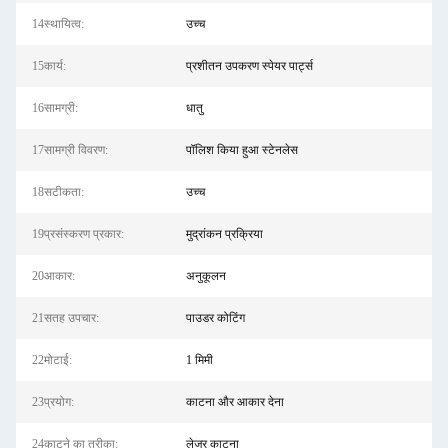
14स्थायित्व:
उच्च
15कार्य:
प्रशीतन उपकरण स्पेयर पार्ट्स
16सामग्री:
धातु
17सामग्री विवरण:
पॉलिश किया हुआ स्टेनलेस
18सटीकता:
उच्च
19प्रसंस्करण प्रकार:
मुद्रांकन प्रक्रिया
20आकार:
अनुकूलन
21सतह उपचार:
पाउडर कोटिंग
22मोटाई:
1 मिमी
23प्रयोग:
काटना और आकार देना
24काटने का तरीका:
लेजर काटना