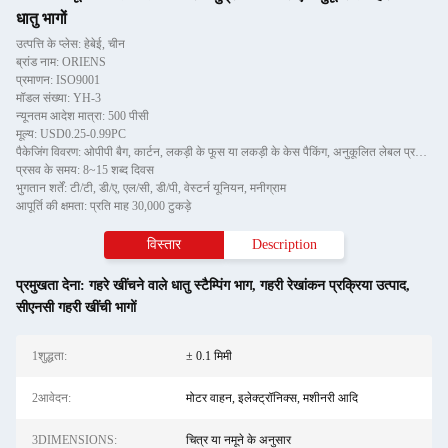
धातु भागों
उत्पत्ति के प्लेस: हेबेई, चीन
ब्रांड नाम: ORIENS
प्रमाणन: ISO9001
मॉडल संख्या: YH-3
न्यूनतम आदेश मात्रा: 500 पीसी
मूल्य: USD0.25-0.99PC
पैकेजिंग विवरण: ओपीपी बैग, कार्टन, लकड़ी के फूस या लकड़ी के केस पैकिंग, अनुकूलित लेबल प्रदान कर सकते हैं
प्रसव के समय: 8~15 शब्द दिवस
भुगतान शर्तें: टी/टी, डी/ए, एल/सी, डी/पी, वेस्टर्न यूनियन, मनीग्राम
आपूर्ति की क्षमता: प्रति माह 30,000 टुकड़े
विस्तार
Description
प्रमुखता देना:
गहरे खींचने वाले धातु स्टैम्पिंग भाग
,
गहरी रेखांकन प्रक्रिया उत्पाद
,
सीएनसी गहरी खींची भागों
1शुद्धता:
± 0.1 मिमी
2आवेदन:
मोटर वाहन, इलेक्ट्रॉनिक्स, मशीनरी आदि
3DIMENSIONS:
चित्र या नमूने के अनुसार