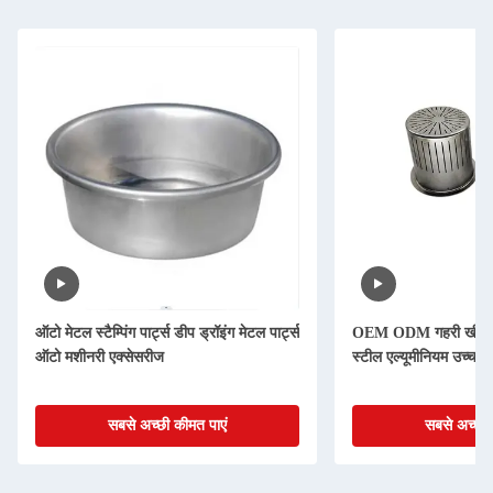
ऑटो मेटल स्टैम्पिंग पार्ट्स डीप ड्रॉइंग मेटल पार्ट्स
OEM ODM गहरी खींची धात
ऑटो मशीनरी एक्सेसरीज
स्टील एल्यूमीनियम उच्च प
सबसे अच्छी कीमत पाएं
सबसे अच्छी 