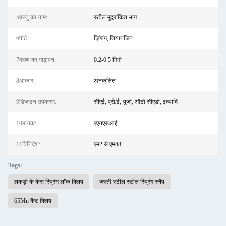
5वस्तु का नाम:
स्टील मुद्रांकित भाग
6पोर्ट:
ज़िंगांग, तियानजिन
7द्रव्य का गाढ़ापन:
0.2-0.5 मिमी
8आकार:
अनुकूलित
9डिज़ाइन उपकरण:
सीएई, प्रो/ई, यूजी, ऑटो सीएडी, इत्यादि
10मानक:
एएनएसआई
11विनिर्देश:
एम2 से एम48
Tags:
लकड़ी के केस स्प्रिंग लॉक क्लिप
जस्ती स्टील स्टील स्प्रिंग स्नैप
65Mn कैट क्लिप