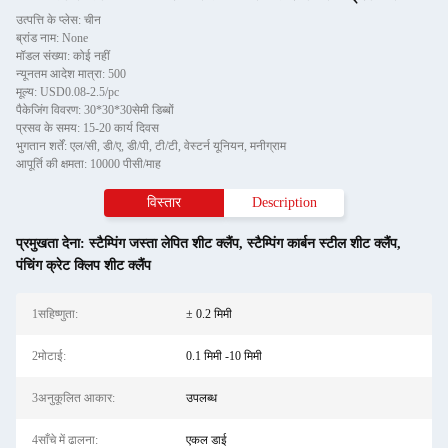
उत्पत्ति के प्लेस: चीन
ब्रांड नाम: None
मॉडल संख्या: कोई नहीं
न्यूनतम आदेश मात्रा: 500
मूल्य: USD0.08-2.5/pc
पैकेजिंग विवरण: 30*30*30सेमी डिब्बों
प्रसव के समय: 15-20 कार्य दिवस
भुगतान शर्तें: एल/सी, डी/ए, डी/पी, टी/टी, वेस्टर्न यूनियन, मनीग्राम
आपूर्ति की क्षमता: 10000 पीसी/माह
विस्तार
Description
प्रमुखता देना:
स्टैम्पिंग जस्ता लेपित शीट क्लैंप
,
स्टैम्पिंग कार्बन स्टील शीट क्लैंप
,
पंचिंग क्रेट क्लिप शीट क्लैंप
1सहिष्णुता:
± 0.2 मिमी
2मोटाई:
0.1 मिमी -10 मिमी
3अनुकूलित आकार:
उपलब्ध
4साँचे में ढालना:
एकल डाई