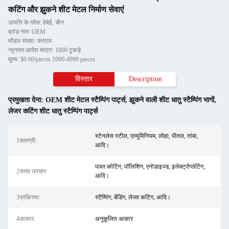
कटिंग और झुकने शीट मेटल निर्माण सेवाएं
उत्पत्ति के प्लेस: हेबेई, चीन
ब्रांड नाम: OEM
मॉडल संख्या: कस्टम
न्यूनतम आदेश मात्रा: 1000 टुकड़े
मूल्य: $0.60/pieces 1000-4999 pieces
विस्तार
Description
प्रमुखता देना:
OEM शीट मेटल स्टैम्पिंग पार्ट्स
,
झुकने वाली शीट धातु स्टैम्पिंग भागों
,
लेजर कटिंग शीट धातु स्टैम्पिंग पार्ट्स
स्टेनलेस स्टील, एल्युमिनियम, लोहा, पीतल, तांबा,
1सामग्री:
आदि।
पावर कोटिंग, पॉलिशिंग, एनोडाइज्ड, इलेक्ट्रोप्लेटिंग,
2सतह उपचार:
आदि।
3प्रक्रिया:
स्टैम्पिंग, बेंडिंग, लेजर कटिंग, आदि।
4आकार:
अनुकूलित आकार