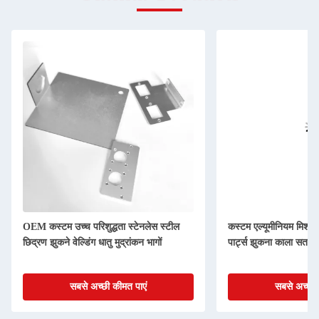
OEM कस्टम उच्च परिशुद्धता स्टेनलेस स्टील
कस्टम एल्यूमीनियम मिश्र धा
छिद्रण झुकने वेल्डिंग धातु मुद्रांकन भागों
पार्ट्स झुकना काला सतह उ
सबसे अच्छी कीमत पाएं
सबसे अच्छी 