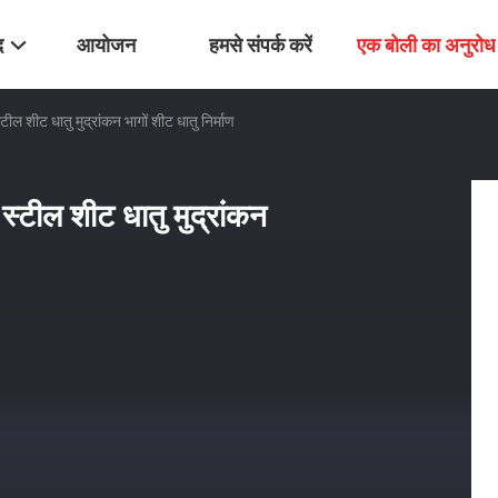
द
आयोजन
हमसे संपर्क करें
एक बोली का अनुरोध
ील शीट धातु मुद्रांकन भागों शीट धातु निर्माण
स्टील शीट धातु मुद्रांकन