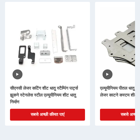
सीएनसी लेजर कटिंग शीट धातु स्टैम्पिंग पार्ट्स
एल्यूमीनियम पीतल धातु मुद
झुकने स्टेनलेस स्टील एल्यूमीनियम शीट धातु
लेजर काटने कस्टम शीट धात
निर्माण
सबसे अच्छी कीमत पाएं
सबसे अच्छी 