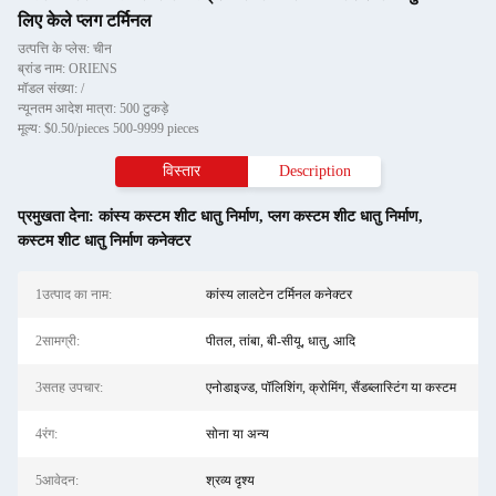
लिए केले प्लग टर्मिनल
उत्पत्ति के प्लेस: चीन
ब्रांड नाम: ORIENS
मॉडल संख्या: /
न्यूनतम आदेश मात्रा: 500 टुकड़े
मूल्य: $0.50/pieces 500-9999 pieces
विस्तार
Description
प्रमुखता देना:
कांस्य कस्टम शीट धातु निर्माण
,
प्लग कस्टम शीट धातु निर्माण
,
कस्टम शीट धातु निर्माण कनेक्टर
1उत्पाद का नाम:
कांस्य लालटेन टर्मिनल कनेक्टर
2सामग्री:
पीतल, तांबा, बी-सीयू, धातु, आदि
3सतह उपचार:
एनोडाइज्ड, पॉलिशिंग, क्रोमिंग, सैंडब्लास्टिंग या कस्टम
4रंग:
सोना या अन्य
5आवेदन:
श्रव्य दृश्य