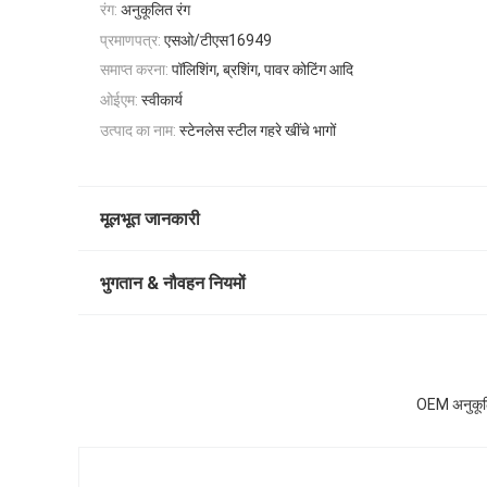
रंग:
अनुकूलित रंग
प्रमाणपत्र:
एसओ/टीएस16949
समाप्त करना:
पॉलिशिंग, ब्रशिंग, पावर कोटिंग आदि
ओईएम:
स्वीकार्य
उत्पाद का नाम:
स्टेनलेस स्टील गहरे खींचे भागों
मूलभूत जानकारी
भुगतान & नौवहन नियमों
OEM अनुकूलित 