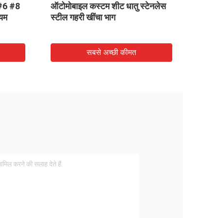
 #6 #8
ऑटोमोबाइल कस्टम शीट धातु स्टेनलेस
एल्यूम
ियम
स्टील गहरी खींचा भाग
स्टेनले
निर्माण
सबसे अच्छी कीमत