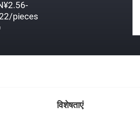
N¥2.56-
.22/pieces
त
विशेषताएं