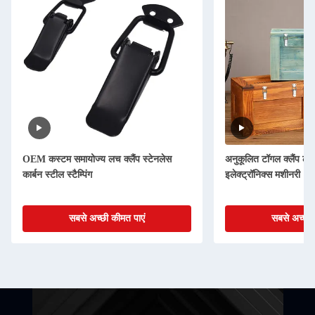
OEM कस्टम समायोज्य लच क्लैंप स्टेनलेस
अनुकूलित टॉगल क्लैंप ल
कार्बन स्टील स्टैम्पिंग
इलेक्ट्रॉनिक्स मशीनरी
सबसे अच्छी कीमत पाएं
सबसे अच्छी 