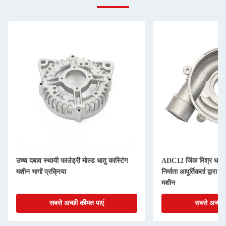
उच्च दबाव स्थायी फाउंड्री मोल्ड धातु कास्टिंग
ADC12 जिंक मिश्र धातु मर
मशीन भागों प्रक्रिया
निर्माता आपूर्तिकर्ता द्वारा
मशीन
सबसे अच्छी कीमत पाएं
सबसे अच्छी 