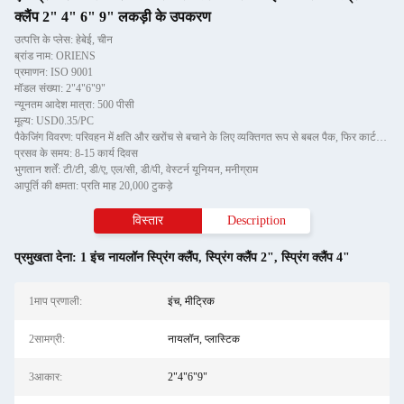
क्लैंप 2" 4" 6" 9" लकड़ी के उपकरण
उत्पत्ति के प्लेस: हेबेई, चीन
ब्रांड नाम: ORIENS
प्रमाणन: ISO 9001
मॉडल संख्या: 2"4"6"9"
न्यूनतम आदेश मात्रा: 500 पीसी
मूल्य: USD0.35/PC
पैकेजिंग विवरण: परिवहन में क्षति और खरोंच से बचाने के लिए व्यक्तिगत रूप से बबल पैक, फिर कार्टन में
प्रसव के समय: 8-15 कार्य दिवस
भुगतान शर्तें: टी/टी, डी/ए, एल/सी, डी/पी, वेस्टर्न यूनियन, मनीग्राम
आपूर्ति की क्षमता: प्रति माह 20,000 टुकड़े
विस्तार
Description
प्रमुखता देना:
1 इंच नायलॉन स्प्रिंग क्लैंप
,
स्प्रिंग क्लैंप 2"
,
स्प्रिंग क्लैंप 4"
1माप प्रणाली:
इंच, मीट्रिक
2सामग्री:
नायलॉन, प्लास्टिक
3आकार:
2"4"6"9"