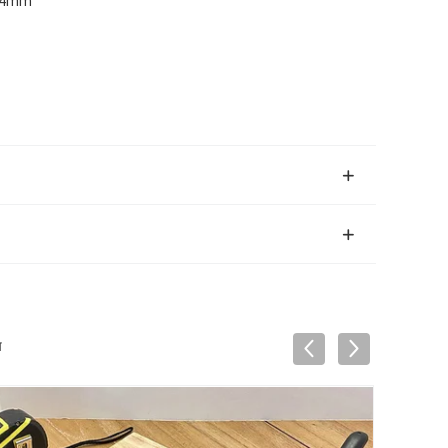
.4mm
च