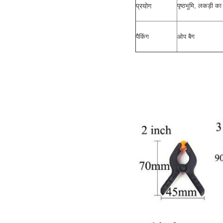
प्रयोग
पृष्ठभूमि, लकड़ी का
पैकिंग
ओप बैग