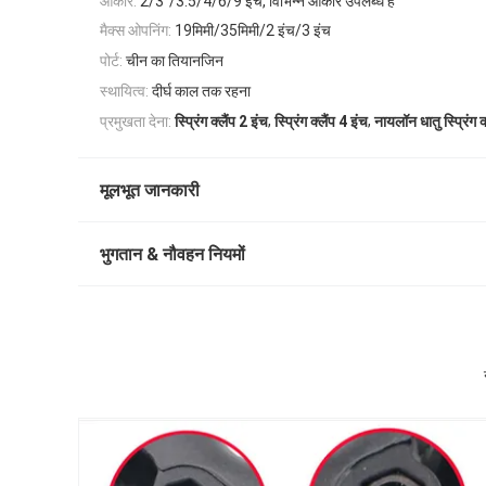
आकार:
2/3"/3.5/4/6/9 इंच, विभिन्न आकार उपलब्ध हैं
मैक्स ओपनिंग:
19मिमी/35मिमी/2 इंच/3 इंच
पोर्ट:
चीन का तियानजिन
स्थायित्व:
दीर्घ काल तक रहना
,
,
प्रमुखता देना:
स्प्रिंग क्लैंप 2 इंच
स्प्रिंग क्लैंप 4 इंच
नायलॉन धातु स्प्रिंग क्
मूलभूत जानकारी
भुगतान & नौवहन नियमों