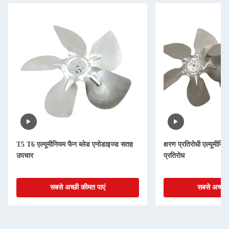
T5 T6 एल्यूमीनियम फैन ब्लेड एनोडाइज्ड सतह
क्षरण प्रतिरोधी एल्यूमीनियम 
उपचार
प्रतिरोध
सबसे अच्छी कीमत पाएं
सबसे अच्छी 