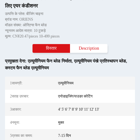
लिए एयर कंडीशनर
उत्पत्ति के प्लेस: बीजिंग चाइना
ब्रांड नाम: ORIENS
मॉडल संख्या: ओरिएन्स फैन ब्लेड
न्यूनतम आदेश मात्रा: 10 टुकड़े
मूल्य: CN¥20.47/pieces 10-499 pieces
विस्तार
Description
प्रमुखता देना:
एल्यूमीनियम फैन ब्लेड निर्माता
,
एल्यूमीनियम पंखे प्रतिस्थापन ब्लेड
,
कस्टम फैन ब्लेड एल्यूमीनियम
1सामग्री:
एल्यूमीनियम
2सतह उपचार:
एनोडाइजिंग/पाउडर कोटिंग
3आकार:
4' 5' 6' 7' 8' 9' 10' 11' 12' 13'
4नमूना:
मुक्त
5प्रसव का समय:
7-15 दिन