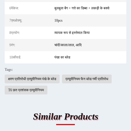
6पैकेज:
बुलबुला बैग + गत्ते का डिब्बा + लकड़ी के बक्से
7एमओक्यू:
10pcs
8प्रयोग:
व्यापक रूप से इस्तेमाल किया
9रंग:
चांदी/काला/लाल, आदि
10कीवर्ड:
पंखा का ब्लेड
Tags:
क्षरण प्रतिरोधी एल्यूमीनियम पंखे के ब्लेड
एल्यूमीनियम फैन ब्लेड गर्मी प्रतिरोध
T6 छत प्रशंसक एल्यूमीनियम
Similar Products