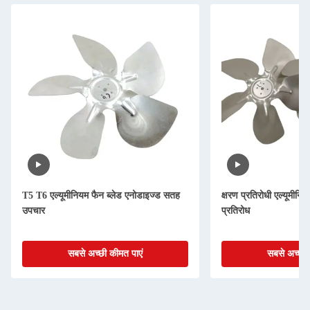
T5 T6 एल्यूमीनियम फैन ब्लेड एनोडाइज्ड सतह
क्षरण प्रतिरोधी एल्यूमीनियम 
उपचार
प्रतिरोध
सबसे अच्छी कीमत पाएं
सबसे अच्छी 