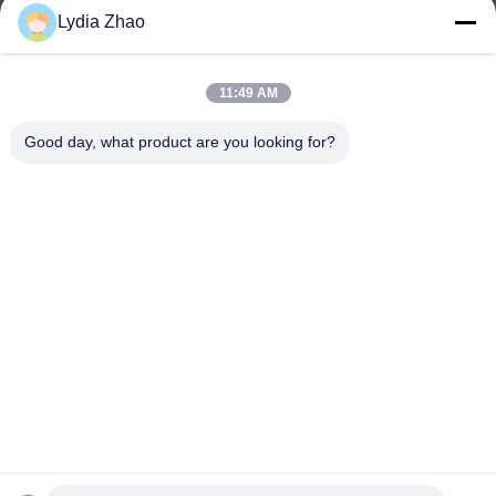
Lydia Zhao
jesingd@vip.sina.com
E-mail
11:49 AM
Good day, what product are you looking for?
0086-10-62574092
Phone
Beijing Oriens Technology Co., Ltd.