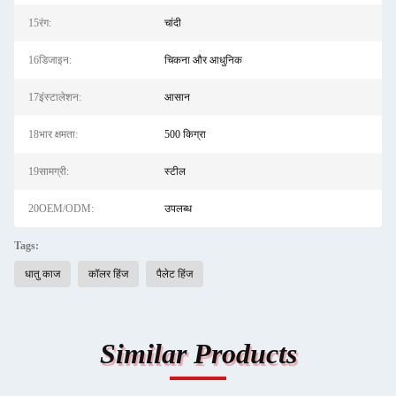
15रंग:
चांदी
16डिजाइन:
चिकना और आधुनिक
17इंस्टालेशन:
आसान
18भार क्षमता:
500 किग्रा
19सामग्री:
स्टील
20OEM/ODM:
उपलब्ध
Tags:
धातु काज
कॉलर हिंज
पैलेट हिंज
Similar Products