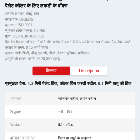
पैलेट कॉलर के लिए लकड़ी के बॉक्स
उत्पत्ति के प्लेस: हेबेई, चीन
ब्रांड नाम: ORIENS
प्रमाणन: ISO 9001
न्यूनतम आदेश मात्रा: 100 सेट
मूल्य: USD 0.38~0.45 PCS
पैकेजिंग विवरण: परिवहन में क्षति और खरोंच से बचाने के लिए व्यक्तिगत रूप से बबल पैक, फिर कार्टन में
प्रसव के समय: 8-15 कार्य दिवस
भुगतान शर्तें: टी/टी, डी/ए, एल/सी, डी/पी, वेस्टर्न यूनियन, मनीग्राम
आपूर्ति की क्षमता: प्रति माह 20,000 टुकड़े
विस्तार
Description
प्रमुखता देना:
1.2 मिमी पैलेट हिंज
,
कॉलर हिंज जस्ती स्टील
,
0.1 मिमी धातु की हिंज
1सामग्री:
स्टेनलेस स्टील, कार्बन स्टील
2शुद्धता:
± 0.1 मिमी
3आवेदन:
पैलेट कॉलर
4DIMENSIONS:
चित्र या नमूने के अनुसार