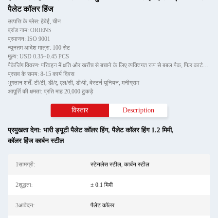
पैलेट कॉलर हिंज
उत्पत्ति के प्लेस: हेबेई, चीन
ब्रांड नाम: ORIENS
प्रमाणन: ISO 9001
न्यूनतम आदेश मात्रा: 100 सेट
मूल्य: USD 0.35~0.45 PCS
पैकेजिंग विवरण: परिवहन में क्षति और खरोंच से बचाने के लिए व्यक्तिगत रूप से बबल पैक, फिर कार्टन में
प्रसव के समय: 8-15 कार्य दिवस
भुगतान शर्तें: टी/टी, डी/ए, एल/सी, डी/पी, वेस्टर्न यूनियन, मनीग्राम
आपूर्ति की क्षमता: प्रति माह 20,000 टुकड़े
विस्तार
Description
प्रमुखता देना:
भारी ड्यूटी पैलेट कॉलर हिंग
,
पैलेट कॉलर हिंग 1.2 मिमी
,
कॉलर हिंज कार्बन स्टील
1सामग्री:
स्टेनलेस स्टील, कार्बन स्टील
2शुद्धता:
± 0.1 मिमी
3आवेदन:
पैलेट कॉलर