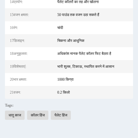
14प्रयोग:
पैलेट कॉलरों का तह और खोलना
15वजन क्षमता:
50 पाउंड तक वजन उठा सकते हैं
16रंग:
चांदी
17डिजाइन:
चिकना और आधुनिक
18अनुकूलता:
अधिकांश मानक पैलेट कॉलर फिट बैठता है
19विशेषताएं:
भारी शुल्क, टिकाऊ, स्थापित करने में आसान
20भार क्षमता:
1000 किग्रा
21वजन:
0.2 किलो
Tags:
धातु काज
कॉलर हिंज
पैलेट हिंज